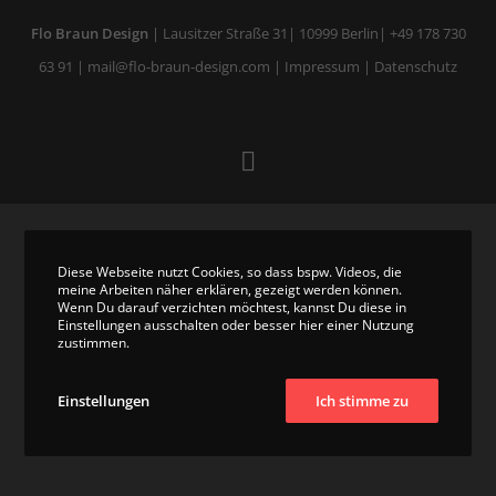
Flo Braun Design
| Lausitzer Straße 31| 10999 Berlin|
+49 178 730
63 91
|
mail@flo-braun-design.com
|
Impressum
|
Datenschutz
Diese Webseite nutzt Cookies, so dass bspw. Videos, die
meine Arbeiten näher erklären, gezeigt werden können.
Wenn Du darauf verzichten möchtest, kannst Du diese in
Einstellungen ausschalten oder besser hier einer Nutzung
zustimmen.
Einstellungen
Ich stimme zu