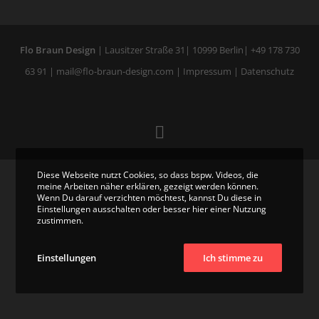
Flo Braun Design
| Lausitzer Straße 31| 10999 Berlin|
+49 178 730
63 91
|
mail@flo-braun-design.com
|
Impressum
|
Datenschutz
Diese Webseite nutzt Cookies, so dass bspw. Videos, die
meine Arbeiten näher erklären, gezeigt werden können.
Wenn Du darauf verzichten möchtest, kannst Du diese in
Einstellungen ausschalten oder besser hier einer Nutzung
zustimmen.
Einstellungen
Ich stimme zu