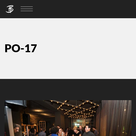
PO-17