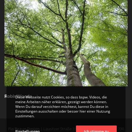
RobinWoods
Diese Webseite nutzt Cookies, so dass bspw. Videos, die
meine Arbeiten näher erklären, gezeigt werden können.
Wenn Du darauf verzichten möchtest, kannst Du diese in
Einstellungen ausschalten oder besser hier einer Nutzung
zustimmen.
Flo Braun Design
| Lausitzer Straße 31| 10999 Berlin|
+49 178 730
Einstellungen
Ich stimme zu